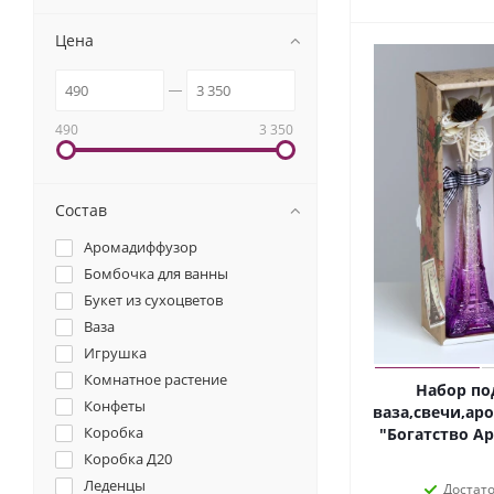
Цена
490
3 350
Состав
Аромадиффузор
Бомбочка для ванны
Букет из сухоцветов
Ваза
Игрушка
Комнатное растение
Набор по
Конфеты
ваза,свечи,ар
Коробка
"Богатство Ар
Коробка Д20
Леденцы
Достат