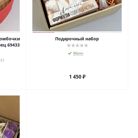
бомбочки
Подарочный набор
нец 69433
Мало
433
1 450
₽