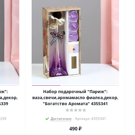
иж":
Набор подарочный "Париж":
а,декор,
ваза,свечи,аромамасло фиалка,декор,
5339
"Богатство Аромата" 4355341
5339
Достаточно
Артикул: 4355341
490
₽