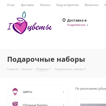
О нас
Доставка
Оплата
Уход за букетом
Вакансии
Доставка в
Андреевское
Подарочные наборы
Главная
-
Каталог
-
Подарки
-
Подарочные наборы
По умолчанию (убы
Цветы
Сборные букеты