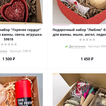
абор "Горячее сердце"
Подарочный набор "Люблю" 
 ванны, свеча, игрушка
для ванны, мыло, ангел, леде
59818
Достаточно
Артикул: 69
точно
Артикул: 59818
1 500
₽
1 450
₽