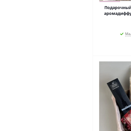
Подарочный 
аромадиффу
Ма