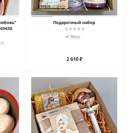
любовь"
Подарочный набор
 69430
Мало
430
2 610
₽