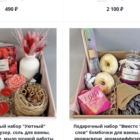
490
₽
2 100
₽
ый набор "Уютный"
Подарочный набор "Вместо 
зор, соль для ванны,
слов" бомбочки для ванны, 
е, мыло ручной работы
аромасвечи, аромадиффузер