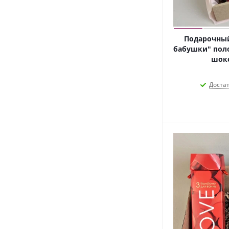
Подарочный
бабушки" пол
шоко
Доста