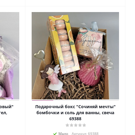
довый"
Подарочный бокс "Сочиняй мечты"
ел,
бомбочки и соль для ванны, свеча
69388
Мало
Артикул: 69388