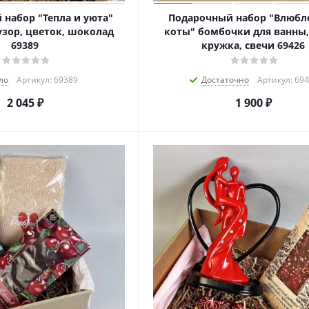
набор "Тепла и уюта"
Подарочный набор "Влюбл
зор, цветок, шоколад
коты" бомбочки для ванны, 
69389
кружка, свечи 69426
ло
Артикул: 69389
Достаточно
Артикул: 69
2 045
₽
1 900
₽