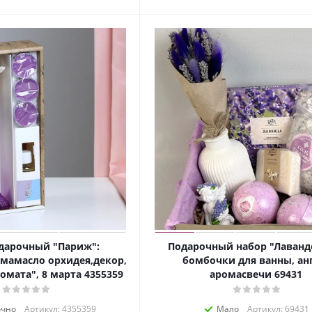
дарочный "Париж":
Подарочный набор "Лаван
омамасло орхидея,декор,
бомбочки для ванны, анг
омата", 8 марта 4355359
аромасвечи 69431
очно
Артикул: 4355359
Мало
Артикул: 69431