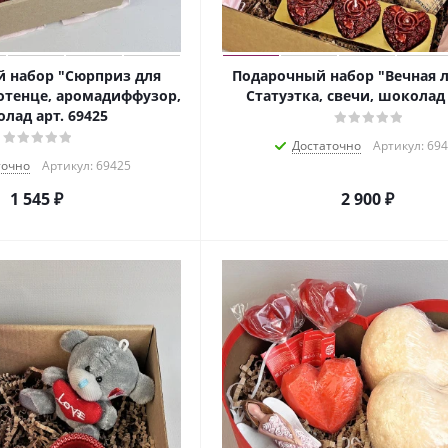
 набор "Сюрприз для
Подарочный набор "Вечная 
отенце, аромадиффузор,
Статуэтка, свечи, шоколад
лад арт. 69425
Достаточно
Артикул: 69
точно
Артикул: 69425
1 545
₽
2 900
₽