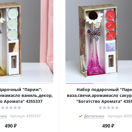
дарочный "Париж":
Набор подарочный "Пар
омамасло ваниль,декор,
ваза,свечи,аромамасло сакур
о Аромата" 4355337
"Богатство Аромата" 435
очно
Артикул: 4355337
Достаточно
Артикул: 435
490
₽
490
₽