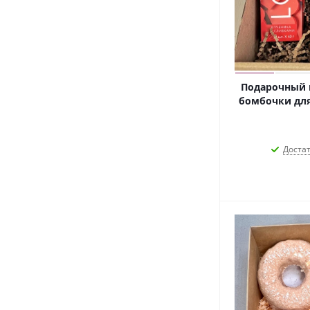
Подарочный н
бомбочки для
Доста