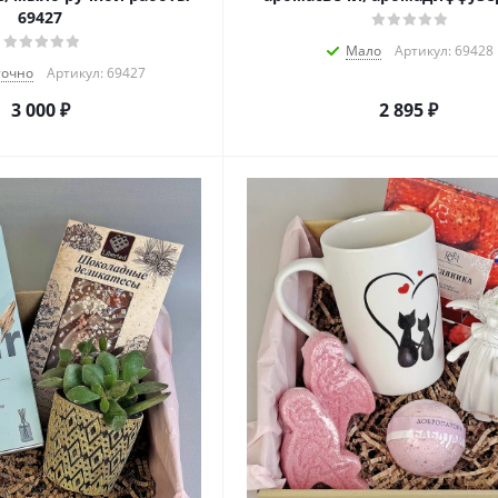
69427
Мало
Артикул: 69428
точно
Артикул: 69427
3 000
₽
2 895
₽