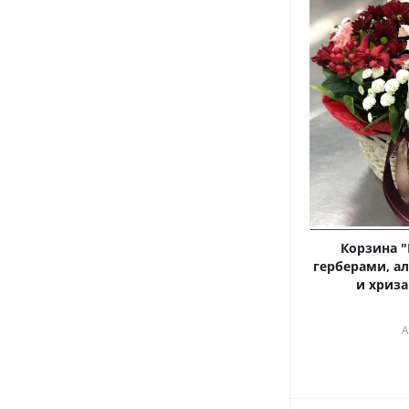
Корзина "
герберами, а
и хриза
А