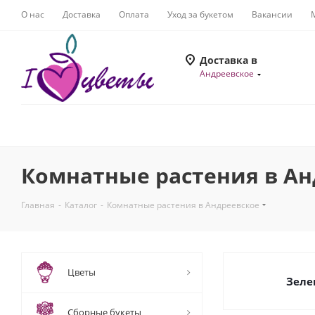
О нас
Доставка
Оплата
Уход за букетом
Вакансии
Доставка в
Андреевское
Комнатные растения в Ан
Главная
-
Каталог
-
Комнатные растения в Андреевское
Цветы
Зеле
Сборные букеты