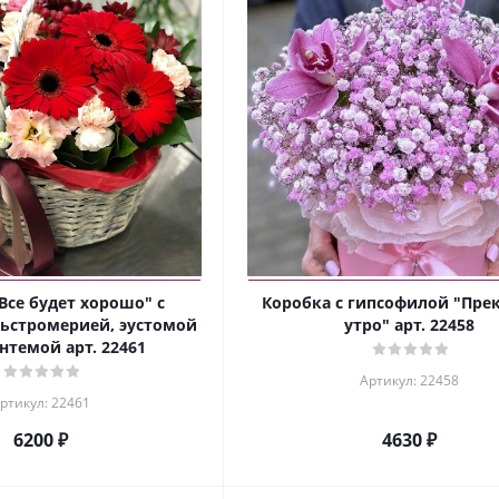
Все будет хорошо" с
Коробка с гипсофилой "Пре
льстромерией, эустомой
утро" арт. 22458
нтемой арт. 22461
Артикул: 22458
ртикул: 22461
6200 ₽
4630 ₽