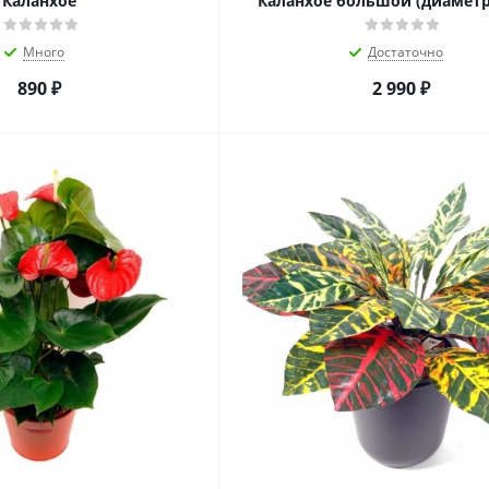
Каланхое
Каланхое большой (диаметр
Много
Достаточно
890
₽
2 990
₽