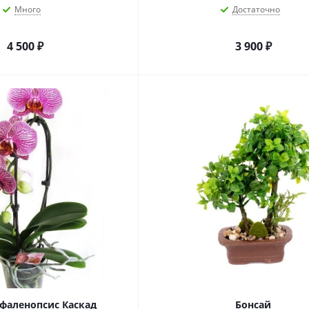
Много
Достаточно
4 500
₽
3 900
₽
фаленопсис Каскад
Бонсай