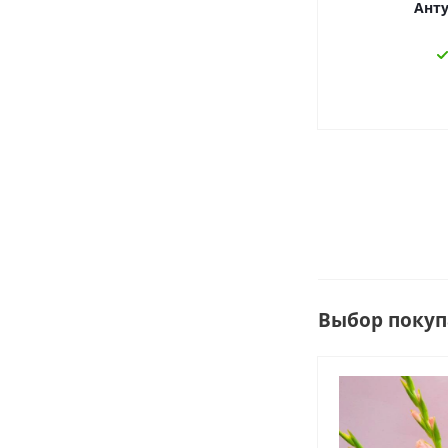
Ант
Выбор покуп