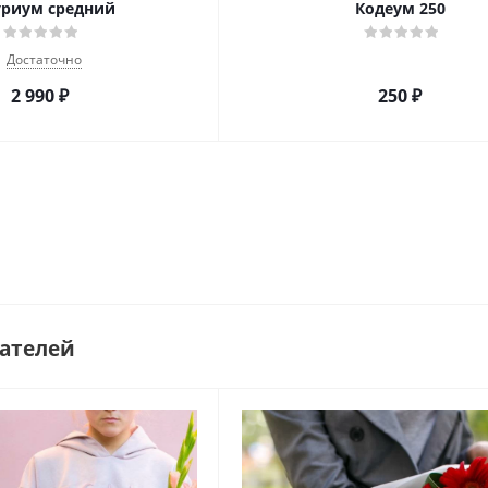
уриум средний
Кодеум 250
Достаточно
2 990
₽
250
₽
ателей