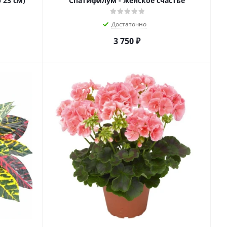
 23 см)
Спатифилум - женское счастье
Достаточно
3 750
₽