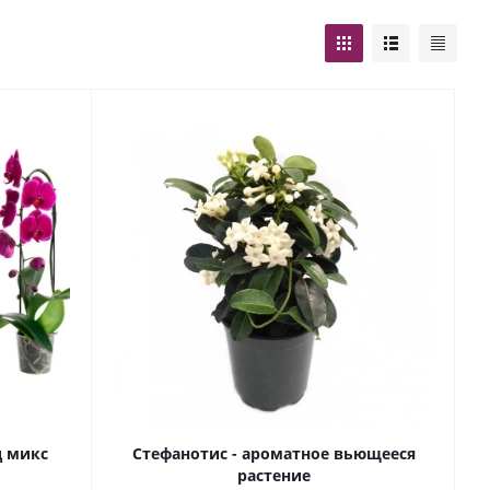
д микс
Стефанотис - ароматное вьющееся
растение