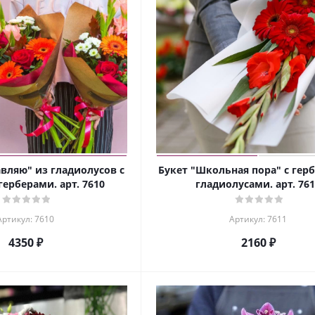
вляю" из гладиолусов с
Букет "Школьная пора" с гер
герберами. арт. 7610
гладиолусами. арт. 76
Артикул: 7610
Артикул: 7611
4350 ₽
2160 ₽