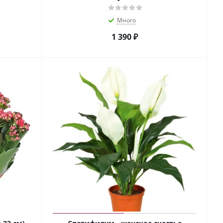
Много
1 390
₽