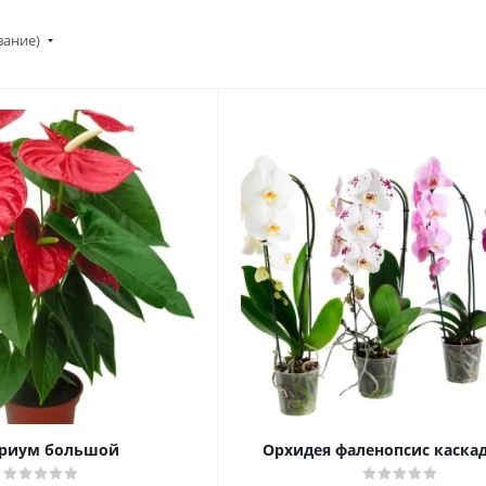
вание)
риум большой
Орхидея фаленопсис каска