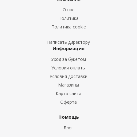
Букеты из Лилий
О нас
Букеты из Подсолнухов
Политика
Букеты из Эустом
Политика cookie
Букеты из Пион
Букеты из Гладиолусов
Написать директору
Информация
Букеты из Тюльпанов
Уход за букетом
Условия оплаты
Условия доставки
Магазины
Карта сайта
Оферта
Помощь
Блог