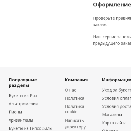
Оформление
Проверьте правил
заказ».
Наш сервис запоми
предыдущего заказ
Популярные
Компания
Информаци
разделы
О нас
Уход за буке
Букеты из Роз
Политика
Условия опла
Альстромерии
Политика
Условия дост
cookie
Пионы
Магазины
Хризантемы
Написать
Карта сайта
директору
Букеты из Гипсофилы
Оферта