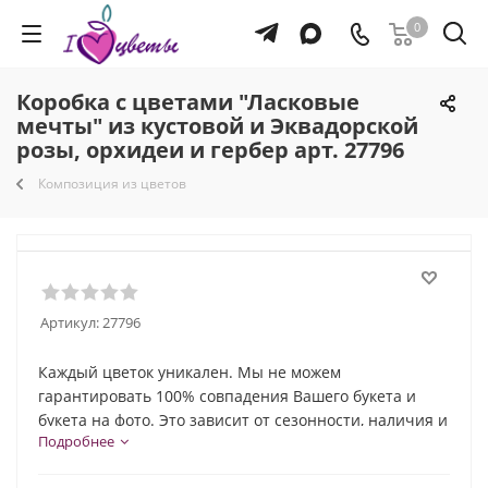
0
Коробка с цветами "Ласковые
мечты" из кустовой и Эквадорской
розы, орхидеи и гербер арт. 27796
Композиция из цветов
Артикул:
27796
Каждый цветок уникален. Мы не можем
гарантировать 100% совпадения Вашего букета и
букета на фото. Это зависит от сезонности, наличия и
Подробнее
природной индивидуальности каждого цветка. Но мы
обязательно сохраним общую композицию и