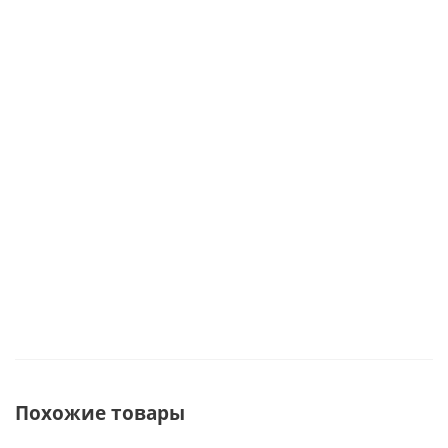
бомбочки для
бомбочки,
сладости" с
Мало
ванны, ангел,
соль для
пончиками-
аромасвечи
ванны,
бомбочками
69431
мыло
для ванны и
ручной
мылом
работы
ручной
Мало
69434
работы арт.
46443
Достаточно
Под заказ
Похожие товары