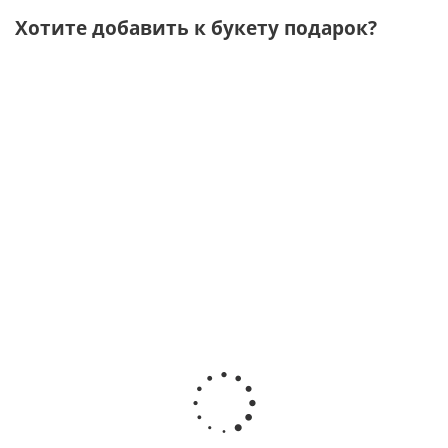
Хотите добавить к букету подарок?
Подарочный
Подарочный
Подарочный
Подарочный
набор
набор
набор "Лови
набор
"Лавандовый"
моменты"
"Приятные