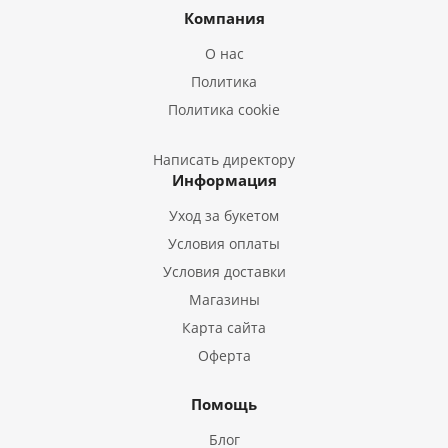
Букеты из Ирисов
Компания
Букеты из Лилий
О нас
Букеты из Подсолнухов
Политика
Букеты из Эустом
Политика cookie
Букеты из Пион
Букеты из Гладиолусов
Написать директору
Информация
Букеты из Тюльпанов
Уход за букетом
Условия оплаты
Условия доставки
Магазины
Карта сайта
Оферта
Помощь
Блог