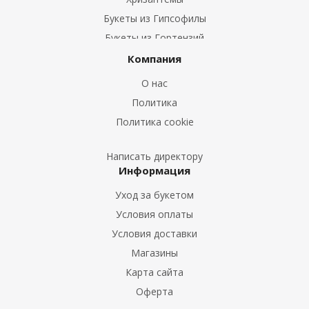
Букеты из Гипсофилы
Букеты из Гортензий
Букеты из Ирисов
Компания
Букеты из Лилий
О нас
Букеты из Подсолнухов
Политика
Букеты из Эустом
Политика cookie
Букеты из Пион
Букеты из Гладиолусов
Написать директору
Информация
Букеты из Тюльпанов
Уход за букетом
Условия оплаты
Условия доставки
Магазины
Карта сайта
Оферта