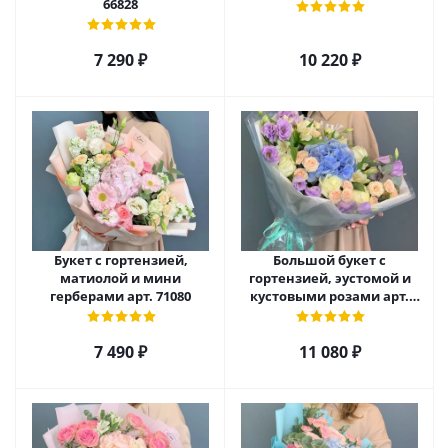
66828
7 290
₽
10 220
₽
Букет с гортензией,
Большой букет с
матиолой и мини
гортензией, эустомой и
герберами арт. 71080
кустовыми розами арт.
66669
7 490
₽
11 080
₽