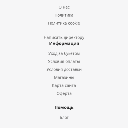
Букеты из Лилий
О нас
Букеты из Подсолнухов
Политика
Букеты из Эустом
Политика cookie
Букеты из Пион
Букеты из Гладиолусов
Написать директору
Информация
Букеты из Тюльпанов
Уход за букетом
Условия оплаты
Условия доставки
Магазины
Карта сайта
Оферта
Помощь
Блог