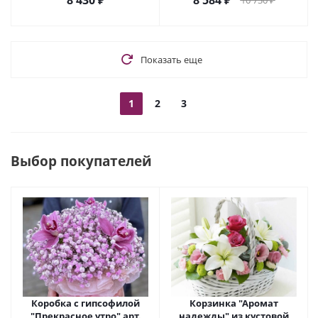
8 430
₽
8 584
₽
10 730
₽
Показать еще
1
2
3
Выбор покупателей
Коробка с гипсофилой
Корзинка "Аромат
"Прекрасное утро" арт.
надежды" из кустовой