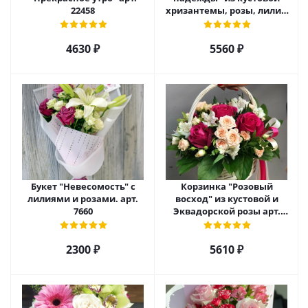
22458
хризантемы, розы, лилий
и эустомы. арт. 7751
4630 ₽
5560 ₽
Букет "Невесомость" с
Корзинка "Розовый
лилиями и розами. арт.
восход" из кустовой и
7660
Эквадорской розы арт.
5520
2300 ₽
5610 ₽