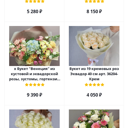
23800
5 280
₽
8 150
₽
х Букет "Венеция" из
Букет из 19 кремовых роз
кустовой и эквадорской
Эквадор 40 см арт. 36204-
розы, эустомы, гортензии
Крем
и диантуса. 25400
9 390
₽
4 050
₽