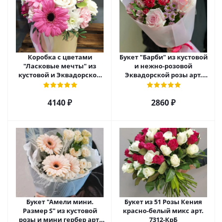
Коробка с цветами
Букет "Барби" из кустовой
"Ласковые мечты" из
и нежно-розовой
кустовой и Эквадорской
Эквадорской розы арт.
розы, орхидеи и гербер
27790
арт. 27796
4140 ₽
2860 ₽
Букет "Амели мини.
Букет из 51 Розы Кения
Размер S" из кустовой
красно-белый микс арт.
розы и мини гербер арт.
7312-КрБ