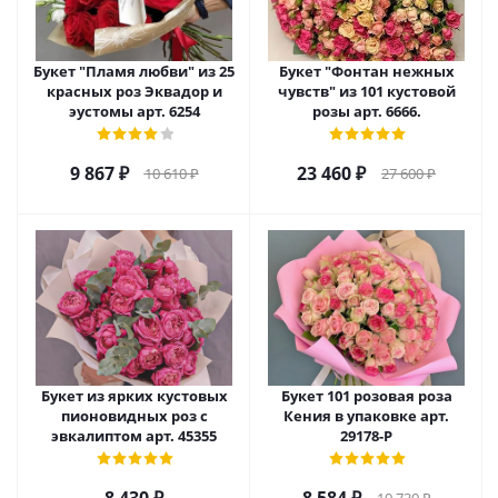
Букет "Пламя любви" из 25
Букет "Фонтан нежных
красных роз Эквадор и
чувств" из 101 кустовой
эустомы арт. 6254
розы арт. 6666.
9 867
₽
23 460
₽
10 610
₽
27 600
₽
Букет из ярких кустовых
Букет 101 розовая роза
пионовидных роз с
Кения в упаковке арт.
эвкалиптом арт. 45355
29178-Р