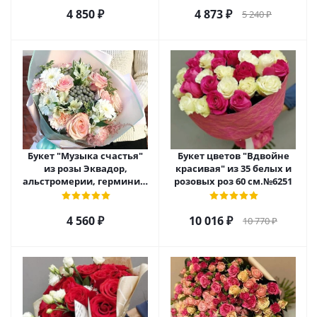
4 850
₽
4 873
₽
5 240
₽
Букет "Музыка счастья"
Букет цветов "Вдвойне
из розы Эквадор,
красивая" из 35 белых и
альстромерии, гермини и
розовых роз 60 см.№6251
диантуса (гвоздики) арт.
23797
4 560
₽
10 016
₽
10 770
₽