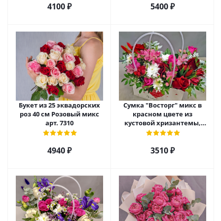
4100 ₽
5400 ₽
Букет из 25 эквадорских
Сумка "Восторг" микс в
роз 40 см Розовый микс
красном цвете из
арт. 7310
кустовой хризантемы,
розы и альстромерии арт.
45001
4940 ₽
3510 ₽