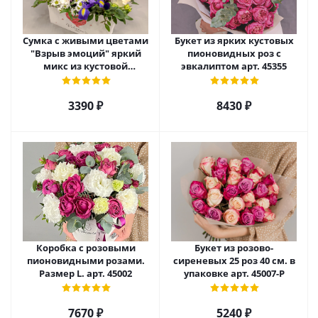
Сумка с живыми цветами
Букет из ярких кустовых
"Взрыв эмоций" яркий
пионовидных роз с
микс из кустовой
эвкалиптом арт. 45355
хризантемы, розы и
ирисов арт. 45000
3390 ₽
8430 ₽
Коробка с розовыми
Букет из розово-
пионовидными розами.
сиреневых 25 роз 40 см. в
Размер L. арт. 45002
упаковке арт. 45007-Р
7670 ₽
5240 ₽