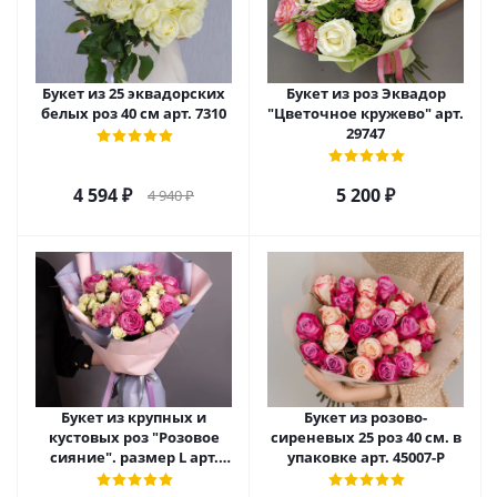
Букет из 25 эквадорских
Букет из роз Эквадор
белых роз 40 см арт. 7310
"Цветочное кружево" арт.
29747
4 594
₽
5 200
₽
4 940
₽
Букет из крупных и
Букет из розово-
кустовых роз "Розовое
сиреневых 25 роз 40 см. в
сияние". размер L арт.
упаковке арт. 45007-Р
28483/L