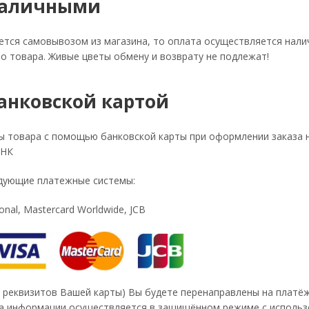
наличными
ется самовывозом из магазина, то оплата осуществляется нал
о товара. Живые цветы обмену и возврату не подлежат!
анковской картой
ы товара с помощью банковской карты при оформлении заказа 
АНК
дующие платежные системы:
onal, Mastercard Worldwide, JCB
а реквизитов Вашей карты) Вы будете перенаправлены на плат
а информации осуществляется в защищённом режиме с использо