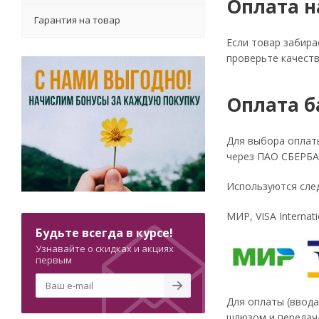
Оплата 
Гарантия на товар
Если товар забира
проверьте качеств
Оплата б
Для выбора оплат
через ПАО СБЕРБ
Используются сле
МИР, VISA Internati
Будьте всегда в курсе!
Узнавайте о скидках и акциях
первым
Для оплаты (ввод
шлюзом и передач