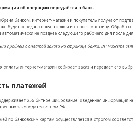
ормация об операции передаётся в банк.
обрена банком, интернет-магазин и покупатель получают подтве
же будет передана покупателю и интернет-магазину. Обработк
 автоматически не позднее следующего рабочего дня после дня
ии проблем с оплатой заказа на странице банка, Вы можете связ
я оплаты интернет-магазин собирает заказ и передаёт его выб
сть платежей
оддерживает 256-битное шифрование. Введенная информация не
отренных законодательством РФ.
ей по банковским картам осуществляется в строгом соответстви