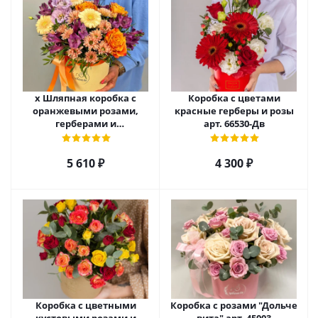
х Шляпная коробка с
Коробка с цветами
оранжевыми розами,
красные герберы и розы
герберами и
арт. 66530-Дв
альстромерией арт. 52460
5 610
₽
4 300
₽
Коробка с цветными
Коробка с розами "Дольче