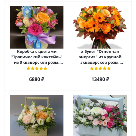
Коробка с цветами
х Букет "Огненная
"Тропический коктейль"
энергия" из крупной
из Эквадорской розы,
эквадорской розы,
эустомы, альстромерии
гиперикума и гермини.
арт. 22456
арт. 7628
6880 ₽
13490 ₽