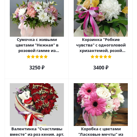
Сумочка с живыми
Корзинка "Робкие
цветами "Нежная" в
чувства" с одноголовой
розовой гамме из
хризантемой, розой
кустовой хризантемы,
Эквадор и альстромерией
розы, эустомы арт. 5514
арт. 5510
3250 ₽
3400 ₽
Валентинка "Счастливы
Коробка с цветами
вместе" из роз кения. арт.
"Ласковые мечты" из