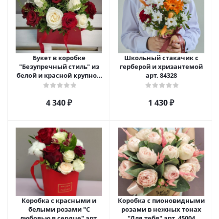
Букет в коробке
Школьный стакачик с
"Безупречный стиль" из
герберой и хризантемой
белой и красной крупной
арт. 84328
розы Эквадор. арт. 5515
4 340
₽
1 430
₽
Коробка с красными и
Коробка с пионовидными
белыми розами "С
розами в нежных тонах
любовью в сердце" арт.
"Для тебя" арт. 45004