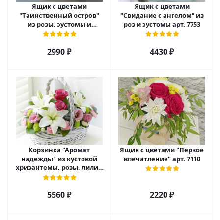
Ящик с цветами
Ящик с цветами
"Таинственный остров"
"Свидание с ангелом" из
из розы, эустомы и
роз и эустомы арт. 7753
диантуса арт. 7754
2990 ₽
4430 ₽
Корзинка "Аромат
Ящик с цветами "Первое
надежды" из кустовой
впечатление" арт. 7110
хризантемы, розы, лилий
и эустомы. арт. 7751
5560 ₽
2220 ₽