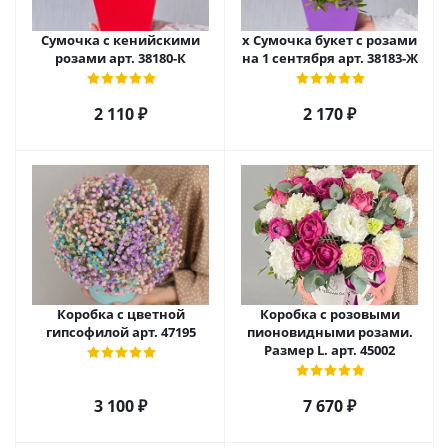
Сумочка с кенийскими
х Сумочка букет с розами
розами арт. 38180-К
на 1 сентября арт. 38183-Ж
2 110
₽
2 170
₽
Коробка с цветной
Коробка с розовыми
гипсофилой арт. 47195
пионовидными розами.
Размер L. арт. 45002
3 100
₽
7 670
₽