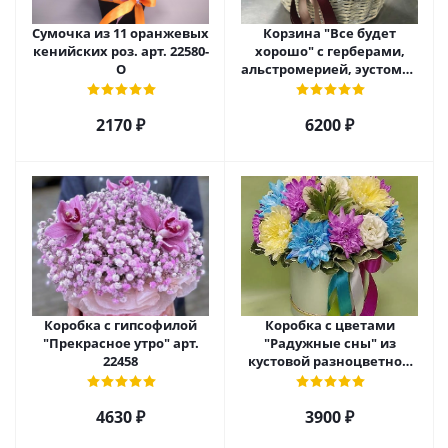
Сумочка из 11 оранжевых
Корзина "Все будет
кенийских роз. арт. 22580-
хорошо" с герберами,
О
альстромерией, эустомой
и хризантемой арт. 22461
2170 ₽
6200 ₽
Коробка с гипсофилой
Коробка с цветами
"Прекрасное утро" арт.
"Радужные сны" из
22458
кустовой разноцветной
хризантемы арт. 22457
4630 ₽
3900 ₽