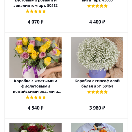
кустовыми розами и
вита" арт. 45003
эвкалиптом арт. 50412
4 070
₽
4 400
₽
Коробка с желтыми и
Коробка с гипсофилой
фиолетовыми
белая арт. 50464
кенийскими розами и
эвкалиптом арт. 50536
4 540
₽
3 980
₽