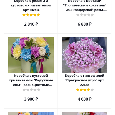
Коробка с розами и
Коробка с цветами
кустовой хризантемой
"Тропический коктейль"
арт. 66994
из Эквадорской розы,
эустомы, альстромерии
арт. 22456
2 810
₽
6 880
₽
Коробка с кустовой
Коробка с гипсофилой
хризантемой "Радужные
"Прекрасное утро" арт.
сны", разноцветные
22458
№22457
3 900
₽
4 630
₽