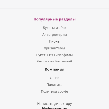
Популярные разделы
Букеты из Роз
Альстромерии
Пионы
Хризантемы
Букеты из Гипсофилы
Букеты из Гортензий
Букеты из Ирисов
Компания
Букеты из Лилий
О нас
Букеты из Подсолнухов
Политика
Букеты из Эустом
Политика cookie
Букеты из Пион
Букеты из Гладиолусов
Написать директору
Информация