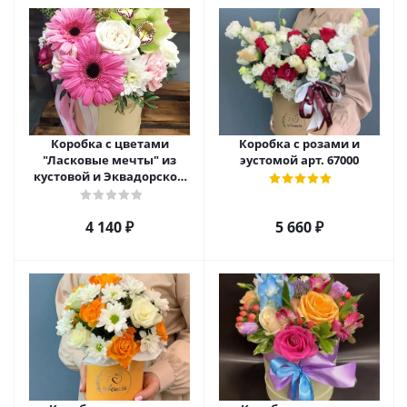
Коробка с цветами
Коробка с розами и
"Ласковые мечты" из
эустомой арт. 67000
кустовой и Эквадорской
розы, орхидеи и гербер
арт. 27796
4 140
₽
5 660
₽