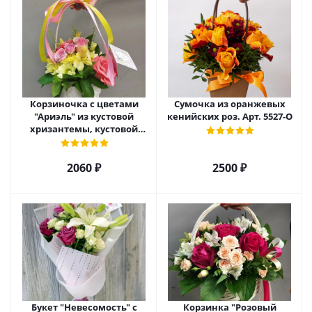
Корзиночка с цветами
Сумочка из оранжевых
"Ариэль" из кустовой
кенийских роз. Арт. 5527-О
хризантемы, кустовой
розы и альстромерии арт.
6975
2060 ₽
2500 ₽
Букет "Невесомость" с
Корзинка "Розовый