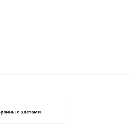
Много
арт. 27806
Много
Много
М
Под заказ
орзины с цветами