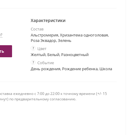
Характеристики
Состав
е?
Альстромерия, Хризантема одноголовая,
Роза Эквадор, Зелень
?
Цвет
ть
Желтый, Белый, Разноцветный
?
Событие
День рождения, Рождение ребенка, Школа
ставка ежедневно c 7:00 до 22:00 к точному времени (+/- 15
инут) по предварительному согласованию.