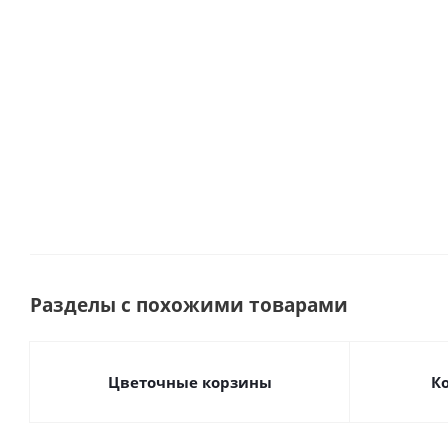
Много
Эквадор. арт.
Много
5515
Много
Разделы с похожими товарами
Цветочные корзины
К