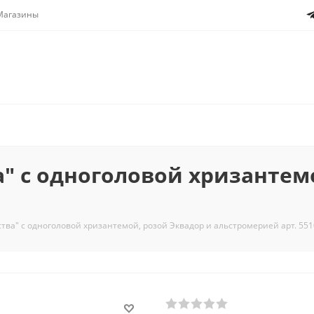
Магазины
а" с одноголовой хризантем
ства" с одноголовой хризантемой, розой Эквадор и альстромерией арт. 551