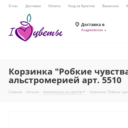
О нас
Доставка
Оплата
Уход за букетом
Вакансии
Доставка в
Андреевское
Корзинка "Робкие чувств
альстромерией арт. 5510
Главная
-
Каталог
-
Композиция из цветов
-
Корзинка "Робкие чув