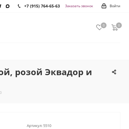
+7 (915) 764-65-63
Заказать звонок
Войти
0
0
0
ой, розой Эквадор и
0
Артикул:
5510