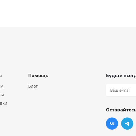
я
Помощь
Будьте всегд
ом
Блог
ты
авки
Оставайтесь