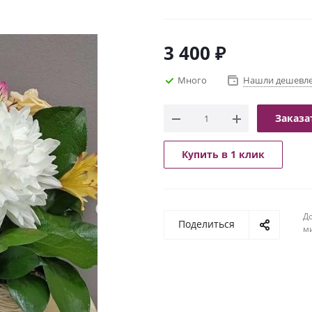
3 400
₽
Много
Нашли дешевл
Заказа
Купить в 1 клик
До
Поделиться
м