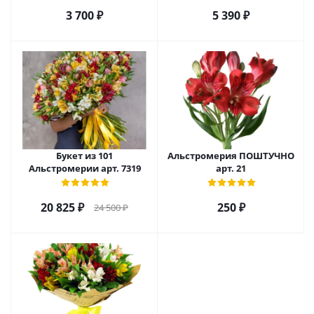
3 700
₽
5 390
₽
Букет из 101
Альстромерия ПОШТУЧНО
Альстромерии арт. 7319
арт. 21
20 825
₽
250
₽
24 500
₽