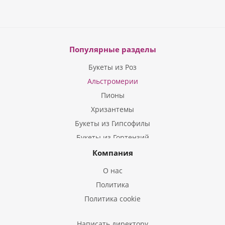
Популярные разделы
Букеты из Роз
Альстромерии
Пионы
Хризантемы
Букеты из Гипсофилы
Букеты из Гортензий
Букеты из Ирисов
Компания
Букеты из Лилий
О нас
Букеты из Подсолнухов
Политика
Букеты из Эустом
Политика cookie
Букеты из Пион
Букеты из Гладиолусов
Написать директору