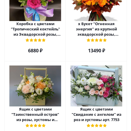
Коробка с цветами
х Букет "Огненная
"Тропический коктейль"
энергия" из крупной
из Эквадорской розы,
эквадорской розы,
эустомы, альстромерии
гиперикума и гермини.
арт. 22456
арт. 7628
6880 ₽
13490 ₽
Ящик с цветами
Ящик с цветами
"Таинственный остров"
"Свидание с ангелом" из
из розы, эустомы и
роз и эустомы арт. 7753
диантуса арт. 7754