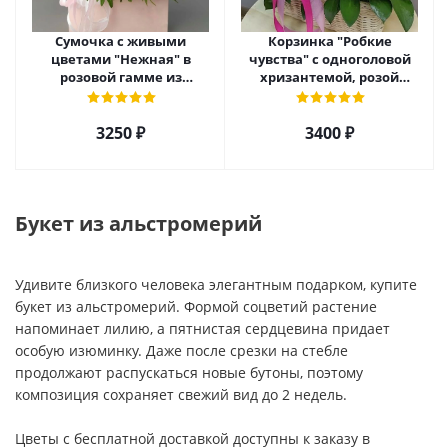
Сумочка с живыми
Корзинка "Робкие
цветами "Нежная" в
чувства" с одноголовой
розовой гамме из
хризантемой, розой
кустовой хризантемы,
Эквадор и альстромерией
розы, эустомы арт. 5514
арт. 5510
3250 ₽
3400 ₽
Букет из альстромерий
Удивите близкого человека элегантным подарком, купите
букет из альстромерий. Формой соцветий растение
напоминает лилию, а пятнистая сердцевина придает
особую изюминку. Даже после срезки на стебле
продолжают распускаться новые бутоны, поэтому
композиция сохраняет свежий вид до 2 недель.
Цветы с бесплатной доставкой доступны к заказу в