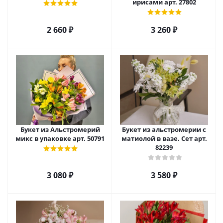
ирисами арт. 27802
2 660
₽
3 260
₽
Букет из Альстромерий
Букет из альстромерии с
микс в упаковке арт. 50791
матиолой в вазе. Сет арт.
82239
3 080
₽
3 580
₽