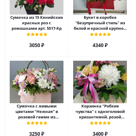
Сумочка из 15 Кенийских
Букет в коробке
красных роз с
"Безупречный стиль" из
ромашками арт. 5517-Кр
белой и красной крупной
розы Эквадор. арт. 5515
3050 ₽
4340 ₽
Сумочка с живыми
Корзинка "Робкие
цветами "Нежная" в
чувства" с одноголовой
розовой гамме из
хризантемой, розой
кустовой хризантемы,
Эквадор и альстромерией
розы, эустомы арт. 5514
арт. 5510
3250 ₽
3400 ₽