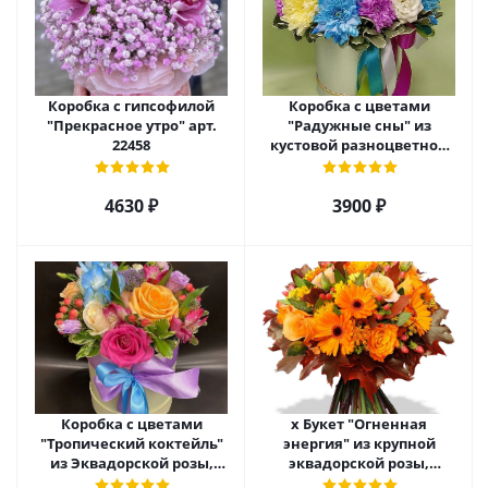
Коробка с гипсофилой
Коробка с цветами
"Прекрасное утро" арт.
"Радужные сны" из
22458
кустовой разноцветной
хризантемы арт. 22457
4630 ₽
3900 ₽
Коробка с цветами
х Букет "Огненная
"Тропический коктейль"
энергия" из крупной
из Эквадорской розы,
эквадорской розы,
эустомы, альстромерии
гиперикума и гермини.