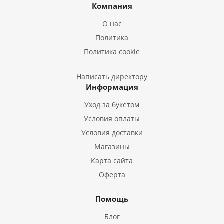
Букеты из Ирисов
Компания
Букеты из Лилий
О нас
Букеты из Подсолнухов
Политика
Букеты из Эустом
Политика cookie
Букеты из Пион
Букеты из Гладиолусов
Написать директору
Информация
Букеты из Тюльпанов
Уход за букетом
Условия оплаты
Условия доставки
Магазины
Карта сайта
Оферта
Помощь
Блог