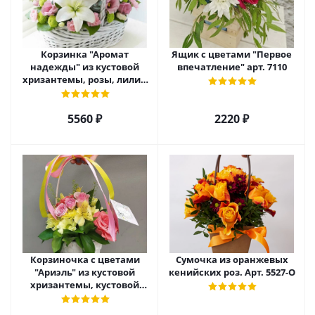
Корзинка "Аромат
Ящик с цветами "Первое
надежды" из кустовой
впечатление" арт. 7110
хризантемы, розы, лилий
и эустомы. арт. 7751
5560 ₽
2220 ₽
Корзиночка с цветами
Сумочка из оранжевых
"Ариэль" из кустовой
кенийских роз. Арт. 5527-О
хризантемы, кустовой
розы и альстромерии арт.
6975