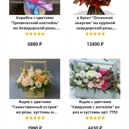
Коробка с цветами
х Букет "Огненная
"Тропический коктейль"
энергия" из крупной
из Эквадорской розы,
эквадорской розы,
эустомы, альстромерии
гиперикума и гермини.
арт. 22456
арт. 7628
6880 ₽
13490 ₽
Ящик с цветами
Ящик с цветами
"Таинственный остров"
"Свидание с ангелом" из
из розы, эустомы и
роз и эустомы арт. 7753
диантуса арт. 7754
2990 ₽
4430 ₽