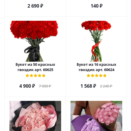
2 690
₽
140
₽
Букет из 50 красных
Букет из 16 красных
гвоздик арт. 60625
гвоздик арт. 60624
4 900
₽
1 568
₽
7 000
₽
2 240
₽