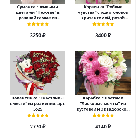
Сумочка с живыми
Корзинка "Робкие
цветами "Нежная" в
чувства" с одноголовой
розовой гамме из
хризантемой, розой
кустовой хризантемы,
Эквадор и альстромерией
розы, эустомы арт. 5514
арт. 5510
3250 ₽
3400 ₽
Валентинка "Счастливы
Коробка с цветами
вместе" из роз кения. арт.
"Ласковые мечты" из
5525
кустовой и Эквадорской
розы, орхидеи и гербер
арт. 27796
2770 ₽
4140 ₽