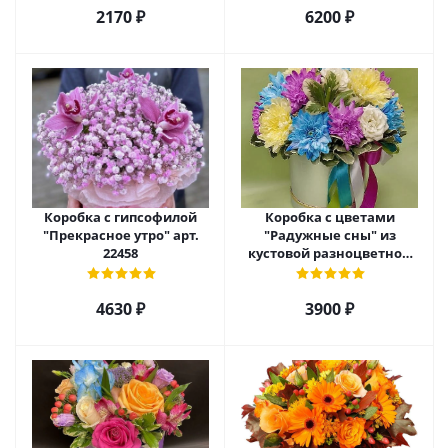
2170 ₽
6200 ₽
Коробка с гипсофилой
Коробка с цветами
"Прекрасное утро" арт.
"Радужные сны" из
22458
кустовой разноцветной
хризантемы арт. 22457
4630 ₽
3900 ₽