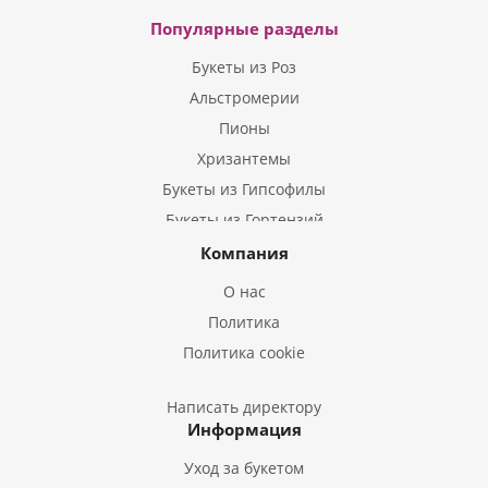
Популярные разделы
Букеты из Роз
Альстромерии
Пионы
Хризантемы
Букеты из Гипсофилы
Букеты из Гортензий
Букеты из Ирисов
Компания
Букеты из Лилий
О нас
Букеты из Подсолнухов
Политика
Букеты из Эустом
Политика cookie
Букеты из Пион
Букеты из Гладиолусов
Написать директору
Информация
Букеты из Тюльпанов
Уход за букетом