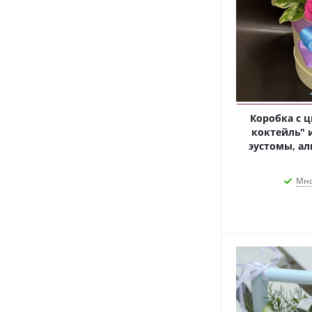
Коробка с 
коктейль" 
эустомы, ал
Мно