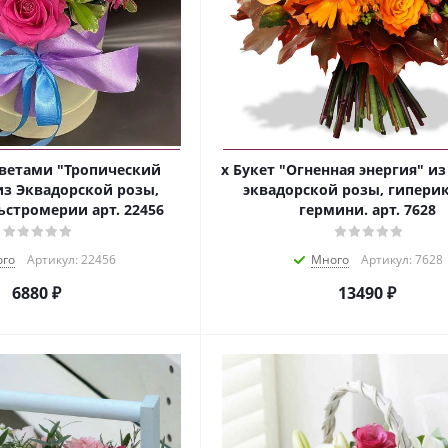
цветами "Тропический
х Букет "Огненная энергия" и
из Эквадорской розы,
эквадорской розы, гипери
ьстромерии арт. 22456
гермини. арт. 7628
го
Артикул: 22456
Много
Артикул: 7628
6880 ₽
13490 ₽