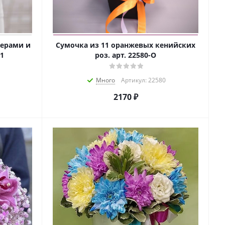
берами и
Сумочка из 11 оранжевых кенийских
11
роз. арт. 22580-О
Много
Артикул: 22580
2170 ₽