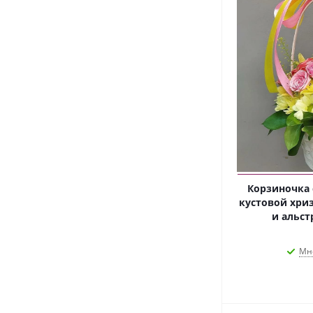
Корзиночка 
кустовой хри
и альст
Мн