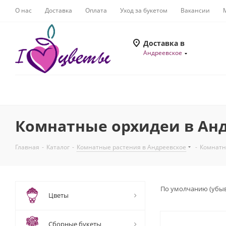
О нас
Доставка
Оплата
Уход за букетом
Вакансии
Доставка в
Андреевское
Комнатные орхидеи в Ан
Главная
-
Каталог
-
Комнатные растения в Андреевское
-
Комнатн
По умолчанию (убы
Цветы
Сборные букеты