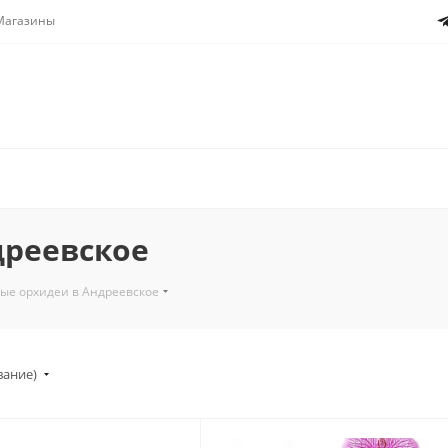
Магазины
дреевское
ые орхидеи в Андреевское
вание)