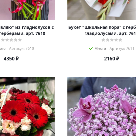
вляю" из гладиолусов с
Букет "Школьная пора" с гер
герберами. арт. 7610
гладиолусами. арт. 76
ого
Артикул: 7610
Много
Артикул: 7611
4350 ₽
2160 ₽