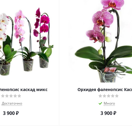
ленопсис каскад микс
Орхидея фаленопсис Кас
Достаточно
Много
3 900
₽
3 900
₽