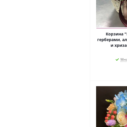
Корзина "
герберами, а
и хриза
Мно