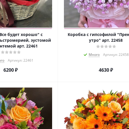
Все будет хорошо" с
Коробка с гипсофилой "Пре
льстромерией, эустомой
утро" арт. 22458
нтемой арт. 22461
Много
Артикул: 22458
го
Артикул: 22461
6200 ₽
4630 ₽