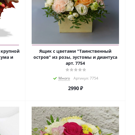
з крупной
Ящик с цветами "Таинственный
кума и
остров" из розы, эустомы и диантуса
арт. 7754
Много
Артикул: 7754
2990 ₽