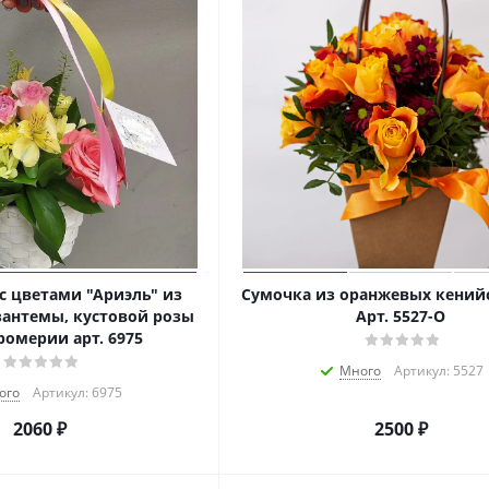
с цветами "Ариэль" из
Сумочка из оранжевых кенийс
зантемы, кустовой розы
Арт. 5527-О
ромерии арт. 6975
Много
Артикул: 5527
ого
Артикул: 6975
2060 ₽
2500 ₽