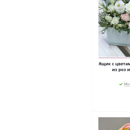
Ящик с цветам
из роз и
Мн