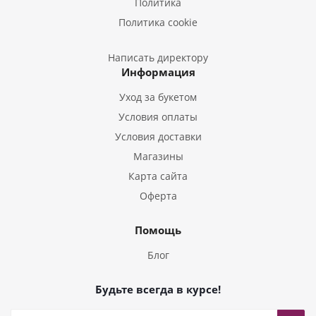
Политика
Букеты из Эустом
Политика cookie
Букеты из Пион
Букеты из Гладиолусов
Написать директору
Информация
Букеты из Тюльпанов
Уход за букетом
Условия оплаты
Условия доставки
Магазины
Карта сайта
Оферта
Помощь
Блог
Будьте всегда в курсе!