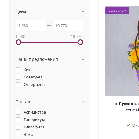
Цена
СОВЕТУЕМ
1 980
10 770
Наши предложения
Хит
Советуем
Суперцена
Состав
х Сумочка
сентя
Аспидистра
Гиперикум
Мно
Гипсофила
Декор