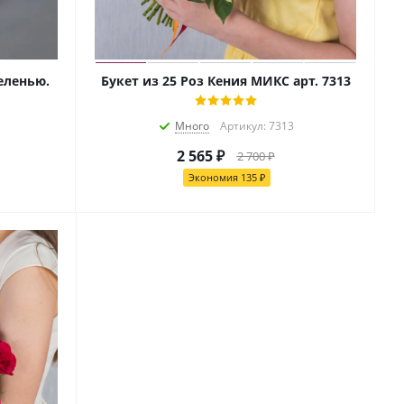
зеленью.
Букет из 25 Роз Кения МИКС арт. 7313
Много
Артикул: 7313
2 565
₽
2 700
₽
Экономия
135
₽