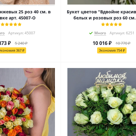
нжевых 25 роз 40 см. в
Букет цветов "Вдвойне красив
вке арт. 45007-О
белых и розовых роз 60 см
го
Артикул: 45007
Много
Артикул: 6251
873
₽
10 016
₽
5 240
₽
10 770
₽
Экономия
367
₽
Экономия
754
₽