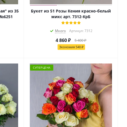
ая" из 35
Букет из 51 Розы Кения красно-белый
.№6251
микс арт. 7312-КрБ
Много
Артикул: 7312
4 860
₽
5 400
₽
Экономия
540
₽
СУПЕРЦЕНА