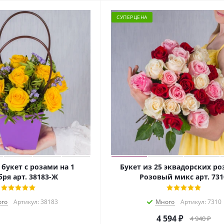
СУПЕРЦЕНА
 букет с розами на 1
Букет из 25 эквадорских ро
бря арт. 38183-Ж
Розовый микс арт. 731
го
Артикул: 38183
Много
Артикул: 7310
4 594
₽
4 940
₽