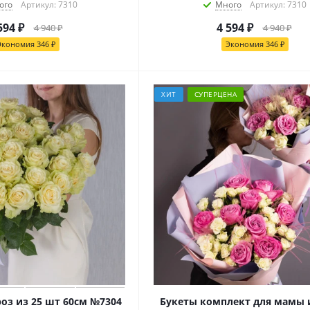
ого
Артикул: 7310
Много
Артикул: 7310
594
₽
4 594
₽
4 940
₽
4 940
₽
Экономия
346
₽
Экономия
346
₽
ХИТ
СУПЕРЦЕНА
роз из 25 шт 60см №7304
Букеты комплект для мамы 