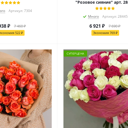
"Розовое сияние" арт. 28
ого
Артикул: 7304
Много
Артикул: 28445
938
₽
6 921
₽
7 460
₽
7 690
₽
Экономия
522
₽
Экономия
769
₽
СУПЕРЦЕНА