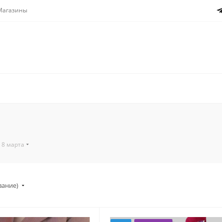
Магазины
 8 марта
вание)