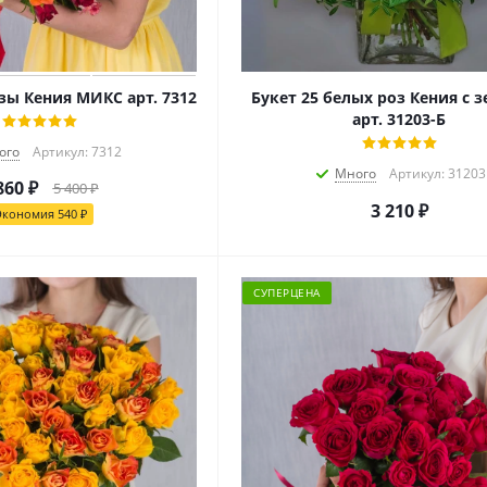
озы Кения МИКС арт. 7312
Букет 25 белых роз Кения с 
арт. 31203-Б
ого
Артикул: 7312
Много
Артикул: 31203
860
₽
5 400
₽
3 210
₽
Экономия
540
₽
СУПЕРЦЕНА