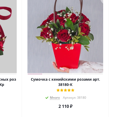
сных роз
Сумочка с кенийскими розами арт.
Кр
38180-К
Много
Артикул: 38180
2 110
₽