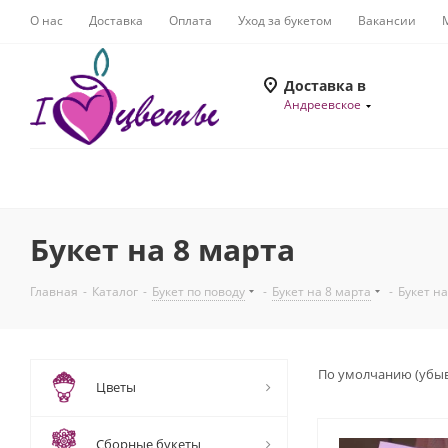
О нас
Доставка
Оплата
Уход за букетом
Вакансии
Доставка в
Андреевское
Букет на 8 марта
Главная
-
Каталог
-
Букет по поводу
-
Букет на 8 марта
-
Букет на
По умолчанию (убы
Цветы
Сборные букеты