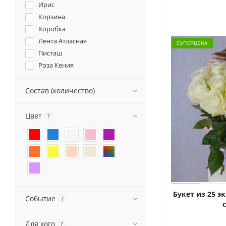
Ирис
Корзина
Коробка
Лента Атласная
СУПЕРЦЕНА
Писташ
Роза Кения
Роза кустовая
Роза пионовидная кустовая
Состав (количество)
Роза Эквадор
Рускус
Цвет
?
Салал
Статица
Сумка
Сухоцвет Стифа
Танацетум (Ромашка)
Топер
Букет из 25 э
Событие
Упаковка дизайнерская
?
с
Флористическая губка
Хризантема кустовая
Для кого
?