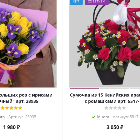
ХИТ
СОВЕТУЕМ
больших роз с ирисами
Сумочка из 15 Кенийских кра
чный" арт. 28935
с ромашками арт. 5517-
го
Артикул: 28935
Много
Артикул: 5517
1 980
₽
3 050
₽