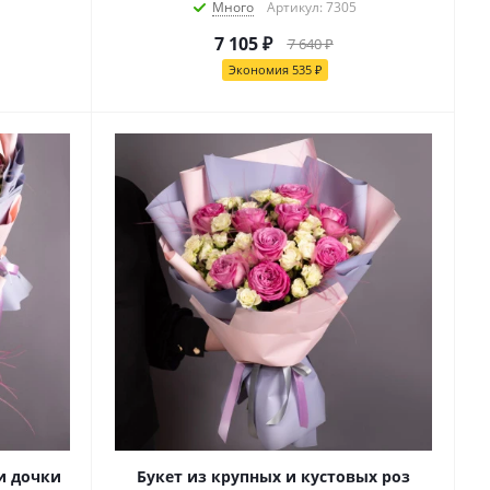
Много
Артикул: 7305
7 105
₽
7 640
₽
Экономия
535
₽
и дочки
Букет из крупных и кустовых роз