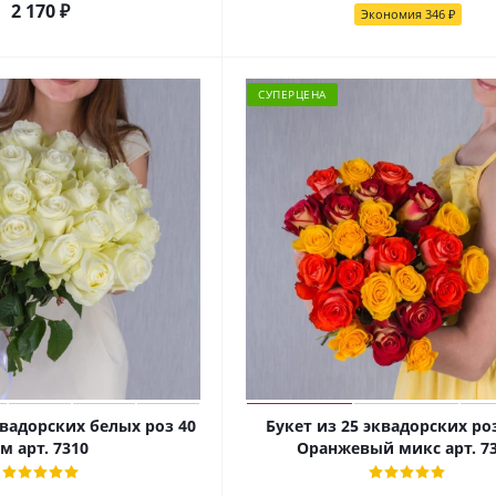
2 170
₽
Экономия
346
₽
СУПЕРЦЕНА
квадорских белых роз 40
Букет из 25 эквадорских ро
м арт. 7310
Оранжевый микс арт. 7