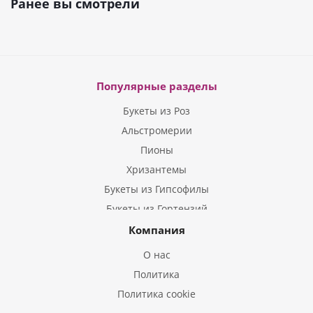
Ранее вы смотрели
Популярные разделы
Букеты из Роз
Альстромерии
Пионы
Хризантемы
Букеты из Гипсофилы
Букеты из Гортензий
Букеты из Ирисов
Компания
Букеты из Лилий
О нас
Букеты из Подсолнухов
Политика
Букеты из Эустом
Политика cookie
Букеты из Пион