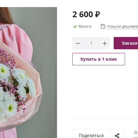
2 600
₽
Много
Нашли дешевл
Заказа
Купить в 1 клик
До
Поделиться
м