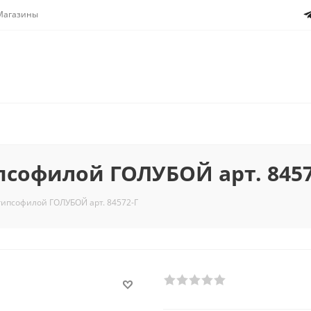
Магазины
псофилой ГОЛУБОЙ арт. 8457
 гипсофилой ГОЛУБОЙ арт. 84572-Г