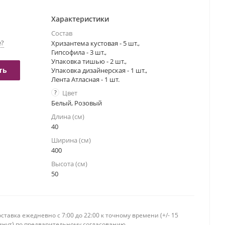
Характеристики
Состав
е?
Хризантема кустовая - 5 шт.,
Гипсофила - 3 шт.,
Упаковка тишью - 2 шт.,
ть
Упаковка дизайнерская - 1 шт.,
Лента Атласная - 1 шт.
?
Цвет
Белый, Розовый
Длина (см)
40
Ширина (см)
400
Высота (см)
50
ставка ежедневно c 7:00 до 22:00 к точному времени (+/- 15
инут) по предварительному согласованию.