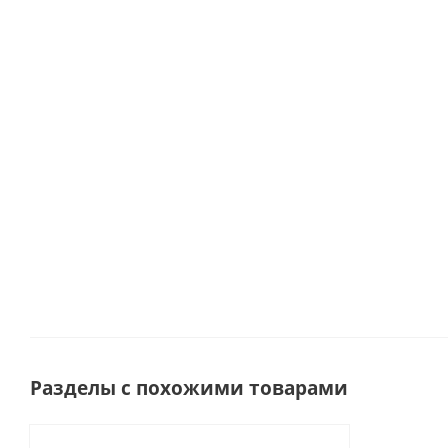
Букет с
Букет из
Букет из 101
Букет из 25
гортензией
15
Альстромерии
Альстромерий
и ирисами
Кустовых
арт. 7319
7321
арт. 84696
хризантем
арт. 47546
Много
Много
Много
Много
Разделы с похожими товарами