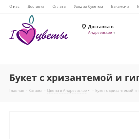
О нас
Доставка
Оплата
Уход за букетом
Вакансии
Доставка в
Андреевское
Букет с хризантемой и ги
Главная
-
Каталог
-
Цветы в Андреевское
-
Букет с хризантемой и