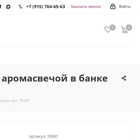
+7 (915) 764-65-63
Заказать звонок
Войти
0
0
0
 аромасвечой в банке
банке арт. 70397
Артикул:
70397