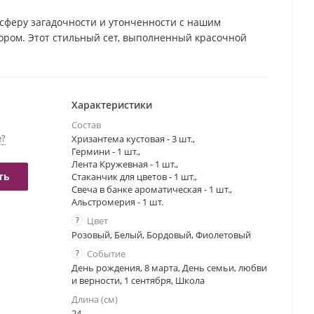
сферу загадочности и утонченности с нашим
ром. Этот стильный сет, выполненный красочной
льным подарком. Бело-фиолетовые хризантемы создают
ную желтыми альстромерией и гермини. Стаканчик с
т вашему дому атмосферу тепла и гармонии.
Характеристики
Состав
е?
Хризантема кустовая - 3 шт.,
Гермини - 1 шт.,
Лента Кружевная - 1 шт.,
ть
Стаканчик для цветов - 1 шт.,
Свеча в банке ароматическая - 1 шт.,
Альстромерия - 1 шт.
?
Цвет
Розовый, Белый, Бордовый, Фиолетовый
?
Событие
День рождения, 8 марта, День семьи, любви
и верности, 1 сентября, Школа
Длина (см)
24