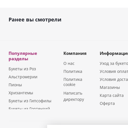
Ранее вы смотрели
Популярные
Компания
Информаци
разделы
О нас
Уход за букет
Букеты из Роз
Политика
Условия опла
Альстромерии
Политика
Условия дост
cookie
Пионы
Магазины
Хризантемы
Написать
Карта сайта
директору
Букеты из Гипсофилы
Оферта
Букеты из Гортензий
Букеты из Ирисов
Букеты из Лилий