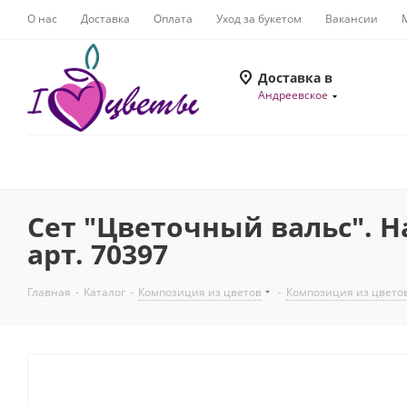
О нас
Доставка
Оплата
Уход за букетом
Вакансии
Доставка в
Андреевское
Сет "Цветочный вальс". Н
арт. 70397
Главная
-
Каталог
-
Композиция из цветов
-
Композиция из цвето