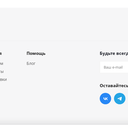
я
Помощь
Будьте всегд
ом
Блог
ты
авки
Оставайтесь