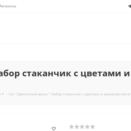
Магазины
абор стаканчик с цветами и
в
-
Сет "Цветочный вальс". Набор стаканчик с цветами и аромасвечой в 