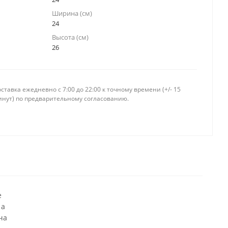
Ширина (см)
24
Высота (см)
26
ставка ежедневно c 7:00 до 22:00 к точному времени (+/- 15
инут) по предварительному согласованию.
е
 а
ча