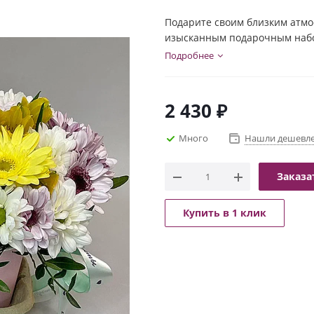
Подарите своим близким атмо
изысканным подарочным набо
цветовой гамме, станет идеа
Подробнее
яркую композицию, дополнен
ароматической свечой добави
2 430
₽
Много
Нашли дешевл
Заказа
Купить в 1 клик