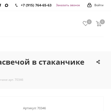
+7 (915) 764-65-63
Заказать звонок
Войти
0
0
0
асвечой в стаканчике
чике арт. 70346
Артикул:
70346