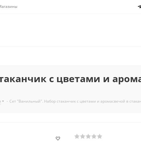
Магазины
стаканчик с цветами и аром
в
-
Сет "Ванильный". Набор стаканчик с цветами и аромасвечой в стакан