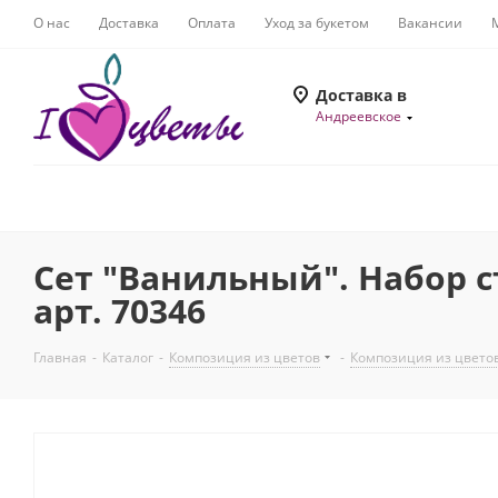
О нас
Доставка
Оплата
Уход за букетом
Вакансии
Доставка в
Андреевское
Сет "Ванильный". Набор 
арт. 70346
Главная
-
Каталог
-
Композиция из цветов
-
Композиция из цвето