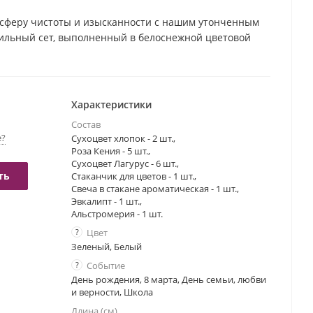
осферу чистоты и изысканности с нашим утонченным
ильный сет, выполненный в белоснежной цветовой
арком. Белые розы и альстромерия создают нежную
оцветом лагурус и хлопком. Стаканчик с
й цветовой гамме добавит вашему дому атмосферу
красный выбор для подарка подруге или девушке,
Характеристики
омплиментом и знаком внимания. Создайте атмосферу
Состав
подарочным набором . Закажите сейчас и подарите
е?
Сухоцвет хлопок - 2 шт.,
зысканного настроения!
Роза Кения - 5 шт.,
Сухоцвет Лагурус - 6 шт.,
ть
Стаканчик для цветов - 1 шт.,
Свеча в стакане ароматическая - 1 шт.,
Эвкалипт - 1 шт.,
Альстромерия - 1 шт.
?
Цвет
Зеленый, Белый
?
Событие
День рождения, 8 марта, День семьи, любви
и верности, Школа
Длина (см)