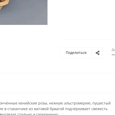
До
Поделиться
м
тончённые кенийские розы, нежную альстромерию, пушистый
ие в стаканчике из матовой бумагой подчёркивает свежесть
 выглядит стильно и гармонично.