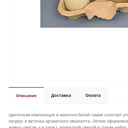
Доставка
Оплата
Описание
Цветочная композиция в молочно-белой гамме сочетает у
лагурус и веточки ароматного эвкалипта. Лёгкое оформлен
живых цветов, а в паре с ароматной свечой в стекле набор