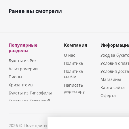
Ранее вы смотрели
Популярные
Компания
Информаци
разделы
О нас
Уход за букет
Букеты из Роз
Политика
Условия опла
Альстромерии
Политика
Условия дост
cookie
Пионы
Магазины
Хризантемы
Написать
Карта сайта
директору
Букеты из Гипсофилы
Оферта
Букеты из Гортензий
Букеты из Ирисов
Букеты из Лилий
Букеты из Подсолнухов
2026 © I love цветы