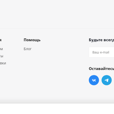
я
Помощь
Будьте всегд
ом
Блог
ты
авки
Оставайтесь