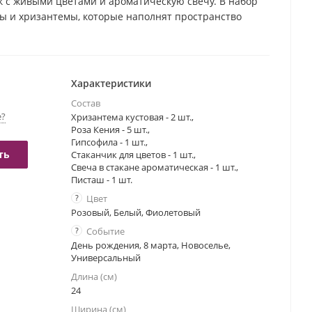
к с живыми цветами и ароматическую свечу. В набор
лы и хризантемы, которые наполнят пространство
оматом. Стаканчик с ароматической свечой, создаст
ия в вашем доме. Прекрасный выбор для подарка
 подчеркнет вашу заботу и внимание.
Характеристики
Состав
е?
Хризантема кустовая - 2 шт.,
Роза Кения - 5 шт.,
Гипсофила - 1 шт.,
ть
Стаканчик для цветов - 1 шт.,
Свеча в стакане ароматическая - 1 шт.,
Писташ - 1 шт.
?
Цвет
Розовый, Белый, Фиолетовый
?
Событие
День рождения, 8 марта, Новоселье,
Универсальный
Длина (см)
24
Ширина (см)