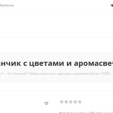
Магазины
нчик с цветами и аромасвеч
в
-
Сет Нежный". Набор стаканчик с цветами и аромасвечой арт. 70335