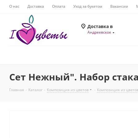
О нас
Доставка
Оплата
Уход за букетом
Вакансии
Доставка в
Андреевское
Сет Нежный". Набор стака
Главная
-
Каталог
-
Композиция из цветов
-
Композиция из цвето