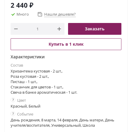
рождения, юбилей или просто знак внимания.
2 440
₽
Создайте особенное настроение в вашем доме или
порадуйте близких, выбрав подарочный набор.
Много
Нашли дешевле?
Закажите сейчас и окунитесь в мир гармонии и
красоты!
Заказать
Купить в 1 клик
Характеристики
Состав
Хризантема кустовая - 2 шт.,
Роза кустовая - 2 шт.,
Писташ - 1 шт.,
Стаканчик для цветов - 1 шт.,
Свеча в банке ароматическая - 1 шт.
?
Цвет
Красный, Белый
?
Событие
День рождения, 8 марта, 14 февраля, День матери, День
учителя/воспитателя, Универсальный, Школа