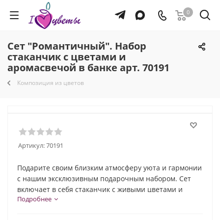
0
Сет "Романтичный". Набор
стаканчик с цветами и
аромасвечой в банке арт. 70191
Композиция из цветов
Артикул:
70191
Подарите своим близким атмосферу уюта и гармонии
с нашим эксклюзивным подарочным набором. Сет
включает в себя стаканчик с живыми цветами и
Подробнее
ароматическую свечу. Универсальный набор,
подходящий для любого случая, будь то день