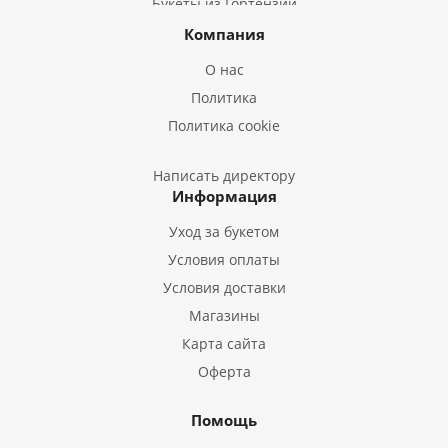
Букеты из Гортензий
Букеты из Ирисов
Компания
Букеты из Лилий
О нас
Букеты из Подсолнухов
Политика
Букеты из Эустом
Политика cookie
Букеты из Пион
Букеты из Гладиолусов
Написать директору
Информация
Букеты из Тюльпанов
Уход за букетом
Условия оплаты
Условия доставки
Магазины
Карта сайта
Оферта
Помощь